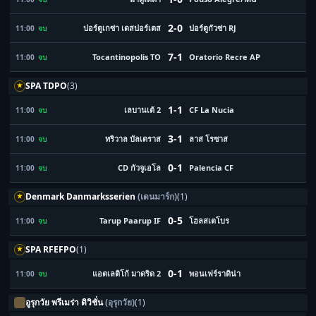
2-0
ปอร์ตูเกซ่า เดสปอร์เตส
ปอร์ตูกัวซ่า RJ
11:00
จบ
7-1
Tocantinopolis TO
Oratorio Recre AP
11:00
จบ
SPA TDPO
(3)
1-1
เลบานเต้ 2
CF La Nucia
11:00
จบ
3-1
ทริวาล บัลเดราส
ลาส โรซาส
11:00
จบ
0-1
CD กัวจูเอโล
Palencia CF
11:00
จบ
Denmark Danmarksserien
(เดนมาร์ก)
(1)
0-5
Tarup Paarup IF
โฮลสเตโบร
11:00
จบ
SPA RFEFPO
(1)
0-1
แอตเลติโก้ มาดริด 2
พอนเฟร์ราดิน่า
11:00
จบ
อูรุกวัย พรีเมร่า ดิวิชั่น
(อุรุกวัย)
(1)