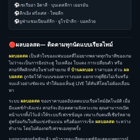
⚽
เซเรียอา อิตาลี · บุนเดสลีกา เยอรมัน
⚽
ลีกเอิง ฝรั่งเศส · ไทยลีก
⚽
ยูฟ่าแชมเปียนส์ลีก · ยูโรป้าลีก · บอลถ้วย
🔴
ผลบอลสด
— ติดตามทุกนัดแบบเรียลไทม์
ผลบอลสด
เป็นหัวใจของแฟนบอลที่ไม่อยากพลาดทุกวินาทีของเกม
ไม่ว่าจะเป็นการยิงประตู ใบเหลือง ใบแดง การเปลี่ยนตัว หรือ
สกอร์ที่พลิกกลับในช่วงท้ายเกม ที่
บ้านผลบอล
ราคาบอล ส่วน
ผล
บอลสด
ถูกจัดไว้ด้านบนของตารางบอล แยกจากคู่ที่ยังไม่เริ่มหรือ
จบแล้วอย่างชัดเจน ทำให้มองเห็นคู่ LIVE ได้ทันทีโดยไม่ต้องเลื่อน
หา
ระบบ
ผลบอลสด
ของราคาบอลอัปเดตแบบเรียลไทม์อัตโนมัติ เมื่อ
มีแมตช์กำลังแข่ง สกอร์จะอัปเดตตามจังหวะเกม คุณสามารถเปิด
หน้าแรกทิ้งไว้แล้วให้ระบบรีเฟรชข้อมูล เหมาะกับคนที่เชียร์หลาย
คู่พร้อมกันในคืนแข่งขันแน่น หรือต้องการเช็ค
ผลบอลสด
ระหว่าง
ทำงาน โดยไม่ต้องกดรีเฟรชเองทุกครั้ง
นอกจากสกอร์หลักแล้ว หน้ารายละเอียดแมตช์ยังแสดงเหตุการณ์