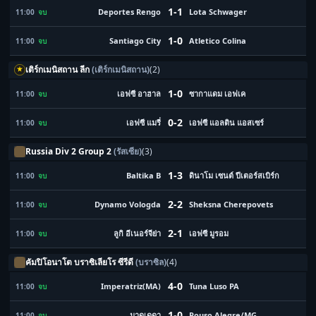
1-1
Deportes Rengo
Lota Schwager
11:00
จบ
1-0
Santiago City
Atletico Colina
11:00
จบ
เติร์กเมนิสถาน ลีก
(เติร์กเมนิสถาน)
(2)
1-0
เอฟซี อาฮาล
ซากาแดม เอฟเค
11:00
จบ
0-2
เอฟซี แมรี่
เอฟซี แอลติน แอสเซร์
11:00
จบ
Russia Div 2 Group 2
(รัสเซีย)
(3)
1-3
Baltika B
ดินาโม เซนต์ ปีเตอร์สเบิร์ก
11:00
จบ
2-2
Dynamo Vologda
Sheksna Cherepovets
11:00
จบ
2-1
ลูกิ อีเนอร์จีย่า
เอฟซี มูรอม
11:00
จบ
คัมปิโอนาโต บราซิเลียโร ซีรีดี
(บราซิล)
(4)
4-0
Imperatriz(MA)
Tuna Luso PA
11:00
จบ
1-0
มาดูเดดา
Pouso Alegre/MG
11:00
จบ