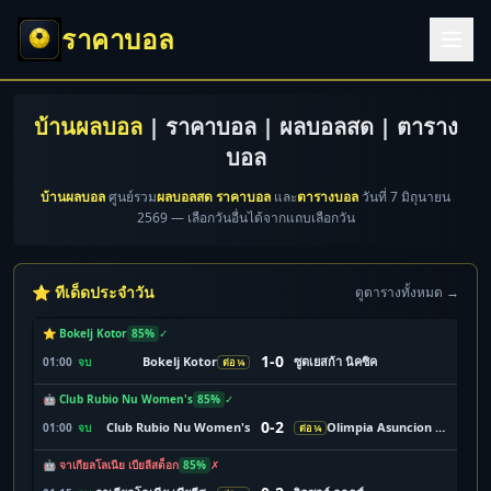
ราคาบอล
บ้านผลบอล
|
ราคาบอล
|
ผลบอลสด
|
ตาราง
บอล
บ้านผลบอล
ศูนย์รวม
ผลบอลสด
ราคาบอล
และ
ตารางบอล
วันที่ 7 มิถุนายน
2569 — เลือกวันอื่นได้จากแถบเลือกวัน
⭐ ทีเด็ดประจำวัน
ดูตารางทั้งหมด →
⭐ Bokelj Kotor
85%
✓
1-0
Bokelj Kotor
ซูตเยสก้า นิคซิค
01:00
จบ
ต่อ ¼
🤖 Club Rubio Nu Women's
85%
✓
0-2
Club Rubio Nu Women's
Olimpia Asuncion Women's
01:00
จบ
ต่อ ¼
🤖 จาเกียลโลเนีย เบียลีสต็อก
85%
✗