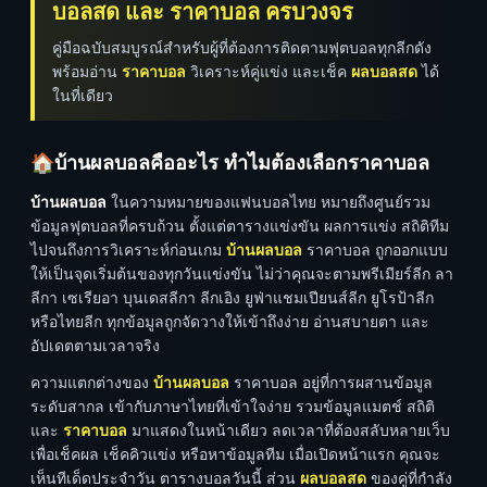
บอลสด
และ
ราคาบอล
ครบวงจร
คู่มือฉบับสมบูรณ์สำหรับผู้ที่ต้องการติดตามฟุตบอลทุกลีกดัง
พร้อมอ่าน
ราคาบอล
วิเคราะห์คู่แข่ง และเช็ค
ผลบอลสด
ได้
ในที่เดียว
🏠
บ้านผลบอล
คืออะไร ทำไมต้องเลือกราคาบอล
บ้านผลบอล
ในความหมายของแฟนบอลไทย หมายถึงศูนย์รวม
ข้อมูลฟุตบอลที่ครบถ้วน ตั้งแต่ตารางแข่งขัน ผลการแข่ง สถิติทีม
ไปจนถึงการวิเคราะห์ก่อนเกม
บ้านผลบอล
ราคาบอล ถูกออกแบบ
ให้เป็นจุดเริ่มต้นของทุกวันแข่งขัน ไม่ว่าคุณจะตามพรีเมียร์ลีก ลา
ลีกา เซเรียอา บุนเดสลีกา ลีกเอิง ยูฟ่าแชมเปียนส์ลีก ยูโรป้าลีก
หรือไทยลีก ทุกข้อมูลถูกจัดวางให้เข้าถึงง่าย อ่านสบายตา และ
อัปเดตตามเวลาจริง
ความแตกต่างของ
บ้านผลบอล
ราคาบอล อยู่ที่การผสานข้อมูล
ระดับสากล เข้ากับภาษาไทยที่เข้าใจง่าย รวมข้อมูลแมตช์ สถิติ
และ
ราคาบอล
มาแสดงในหน้าเดียว ลดเวลาที่ต้องสลับหลายเว็บ
เพื่อเช็คผล เช็คคิวแข่ง หรือหาข้อมูลทีม เมื่อเปิดหน้าแรก คุณจะ
เห็นทีเด็ดประจำวัน ตารางบอลวันนี้ ส่วน
ผลบอลสด
ของคู่ที่กำลัง