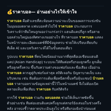
💰
ราคาบอล
— อ่านอย่างไรให้เข้าใจ
ราคาบอล
คือตัวเลขที่สะท้อนความน่าจะเป็นของผลการแข่งขัน
ในมุมมองตลาด แฟนบอลทั่วไปใช้
ราคาบอล
ประกอบการ
วิเคราะห์ว่าทีมไหนถูกมองว่าแกร่งกว่า แฮนดิแคปกี่ลูก หรือสาย
บอลส่วนใหญ่มองทิศทางเกมอย่างไร ที่ราคาบอล
ราคาบอล
แสดง
ในหน้ารายละเอียดแมตช์ที่มีข้อมูลครบ ช่วยให้เปรียบเทียบกับ
ทีเด็ด AI และบทวิเคราะห์ได้ในขั้นตอนเดียว
รูปแบบ
ราคาบอล
ที่คนไทยนิยมอ่านมากที่สุดคือเอเชียนแฮนดิ
แคป (Asian Handicap) ระบบจะให้ทีมต่อหรือรองลูกครึ่ง ลูกเต็ม
หรือลูกครึ่งควบ ขึ้นกับความต่างของฟอร์มและชื่อเสียง เมื่ออ่าน
ราคาบอล
ควรดูคู่กับฟอร์มล่าสุด สถิติเจอกัน ปัญหาบาดเจ็บ และ
บริบทเกม เช่น ทีมต้องการแต้มเพื่อหนีตกชั้นหรือลุ้นแชมป์
บ้านผล
บอล
ราคาบอลรวมข้อมูลเหล่านี้ไว้ในหน้าแมตช์ จึงไม่ต้องเปิด
หลายแท็บเพื่อเทียบ
ราคาบอล
กับสถิติจริง
การใช้
ราคาบอล
ร่วมกับ
ผลบอลสด
ช่วยให้เห็นภาพชัดขึ้น
ตัวอย่างเช่น ทีมต่อแฮนดิแคปครึ่งลูกแต่สกอร์ยังเสมอในช่วงครึ่ง
หลัง อาจบ่งชี้ว่าตลาดประเมินสูงไป หรือทีมรองยิงนำก่อนแต่