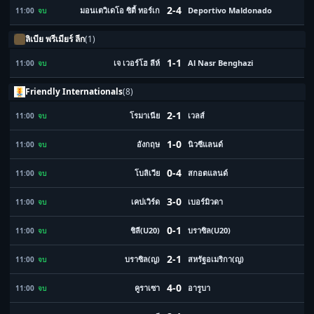
2-4
มอนเตวิเดโอ​ ซิตี้​ ทอร์เก
Deportivo Maldonado
11:00
จบ
ลิเบีย พรีเมียร์ ลีก
(1)
1-1
เจ เวอร์โฮ ลีห์
Al Nasr Benghazi
11:00
จบ
Friendly Internationals
(8)
2-1
โรมาเนีย
เวลส์
11:00
จบ
1-0
อังกฤษ
นิวซีแลนด์
11:00
จบ
0-4
โบลิเวีย
สกอตแลนด์
11:00
จบ
3-0
เคปเวิร์ด
เบอร์มิวดา
11:00
จบ
0-1
ชิลี(U20)
บราซิล(U20)
11:00
จบ
2-1
บราซิล(ญ)
สหรัฐอเมริกา(ญ)
11:00
จบ
4-0
คูราเซา
อารูบา
11:00
จบ