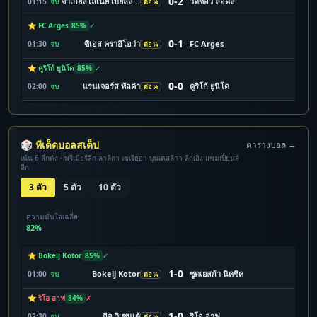
0-2
จาเกียลโลเนีย เบียลีสต็อก
วิดซอว์ ลอดส์
01:15
จบ
ต่อ ¼
⭐ FC Arges
85%
✓
0-1
ซีเอส คราอิโอว่า
FC Arges
01:30
จบ
ต่อ ¼
⭐ คูริโก้ ยูนิโด
85%
✓
0-0
แรนเจอร์ส ทัลค่า
คูริโก้ ยูนิโด
02:00
จบ
ต่อ ¼
🎲 ทีเด็ดบอลสเต็ป
ตารางบอล →
เน้น 6 ลีกดัง · พรีเมียร์ลีก ลาลีกา เซเรียอา บุนเดสลีกา ลีกเอิง แชมเปี้ยนส์
ลีก
3 ตัว
5 ตัว
10 ตัว
ความมั่นใจเฉลี่ย
82%
⭐ Bokelj Kotor
85%
✓
1-0
Bokelj Kotor
ซูตเยสก้า นิคซิค
01:00
จบ
ต่อ ¼
⭐ ริโอ อาฟ
84%
✗
1-0
กิล วิเซนเต้
ริโอ อาฟ
02:30
จบ
ต่อ ¼